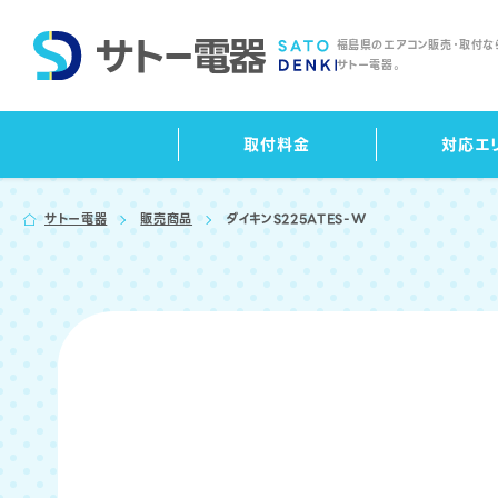
福島県の
エアコン販売・取付な
サトー電器。
取付料金
対応エ
サトー電器
販売商品
ダイキンS225ATES-W