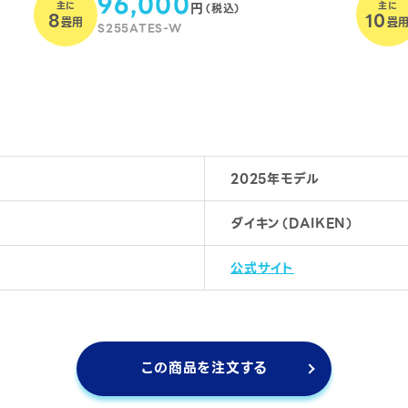
96,000
主に
円
主に
（税込）
8
10
畳用
畳
S255ATES-W
2025年モデル
ダイキン（DAIKEN）
公式サイト
この商品を注文する