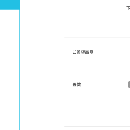
こ
の
ご希望商品
フ
ィ
ー
ル
ド
畳数
は
空
の
ま
ま
に