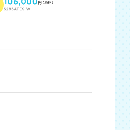
106,000
円
（税込）
用
S285ATES-W