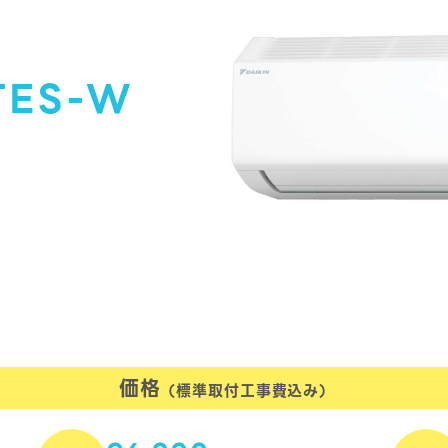
TES-W
価格
（標準取付工事費込み）