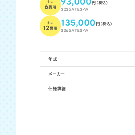
93,000
主に
円
（税込）
6
畳用
S225ATES-W
135,000
主に
円
（税込）
12
畳用
S365ATES-W
年式
メーカー
仕様詳細