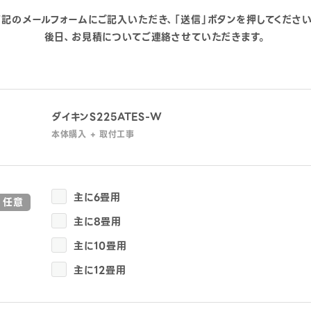
下記のメールフォームにご記入いただき、
「送信」ボタンを押してください
後日、お見積について
ご連絡させていただきます。
ダイキンS225ATES-W
本体購入 + 取付工事
主に6畳用
任意
主に8畳用
主に10畳用
主に12畳用